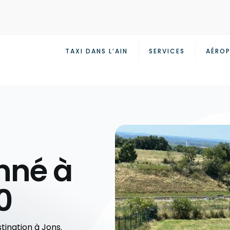
TAXI DANS L’AIN
SERVICES
AÉROP
nné à
0
tination à Jons.