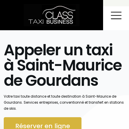
TAXI DANS L’AIN
AÉROPORT – STATIONS DE SKI
CONTACT ET R
Appeler un taxi
à Saint-Maurice
de Gourdans
Votre taxi toute distance et toute destination à Saint-Maurice de
Gourdans. Services entreprises, conventionné et transfert en stations
de skis.
Réserver en ligne