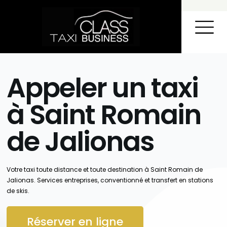
TAXI DANS L’AIN
AÉROPORT – STATIONS DE SKI
CONTACT ET R
Appeler un taxi
à Saint Romain
de Jalionas
Votre taxi toute distance et toute destination à Saint Romain de
Jalionas. Services entreprises, conventionné et transfert en stations
de skis.
Réserver en ligne