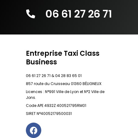
06 61 27 26 71
Entreprise Taxi Class
Business
06 61 27 26 71 & 04 28 83 65 01
857 route du Cruisseau 01360 BÉLIGNEUX
Licences : N°991 Ville de Lyon et N°2 Ville de
Jons.
Code APE 4932Z 400521795RM01
SIRET N°40052179500031