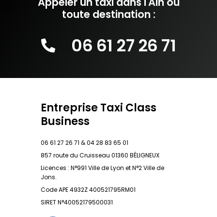
Appeler un taxi dans l'Ain ou
toute destination :
06 61 27 26 71
Entreprise Taxi Class
Business
06 61 27 26 71 & 04 28 83 65 01
857 route du Cruisseau 01360 BÉLIGNEUX
Licences : N°991 Ville de Lyon et N°2 Ville de
Jons.
Code APE 4932Z 400521795RM01
SIRET N°40052179500031